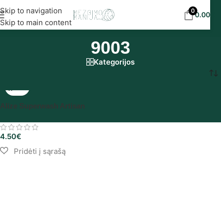
Nemokamas siuntimas į DPD paštomatus nuo 30
Skip to navigation
0
0.00
€
eur!
Skip to main content
9003
Kategorijos
Pradžia
/
Produkto Alize Batik spalvynas
/
9003
Alize Superwash Artisan
4.50
€