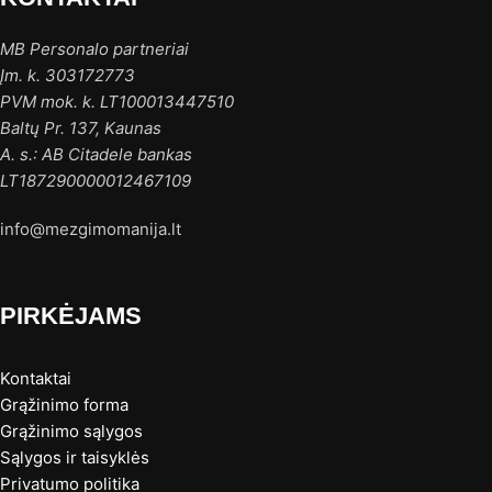
MB Personalo partneriai
Įm. k. 303172773
PVM mok. k. LT100013447510
Baltų Pr. 137, Kaunas
A. s.: AB Citadele bankas
LT187290000012467109
info@mezgimomanija.lt
PIRKĖJAMS
Kontaktai
Grąžinimo forma
Grąžinimo sąlygos
Sąlygos ir taisyklės
Privatumo politika