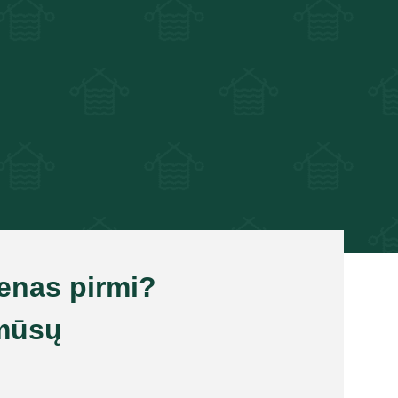
ienas pirmi?
mūsų