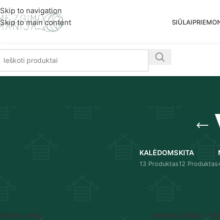
Nemoka
Skip to navigation
Skip to main content
SIŪLAI
PRIEMO
KALĖDOMS
KITA
13 Produktas
12 Produktas
Pradžia
/
Priemonės
/
Vėlimui
/
Vėlimo vilna
Vėlimo vilna
Veltinio lakštai – fil