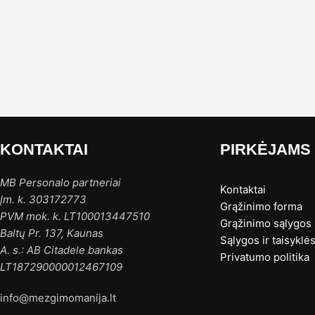
KONTAKTAI
PIRKĖJAMS
MB Personalo partneriai
Kontaktai
Įm. k. 303172773
Grąžinimo forma
PVM mok. k. LT100013447510
Grąžinimo sąlygos
Baltų Pr. 137, Kaunas
Sąlygos ir taisyklė
A. s.: AB Citadele bankas
Privatumo politika
LT187290000012467109
info@mezgimomanija.lt