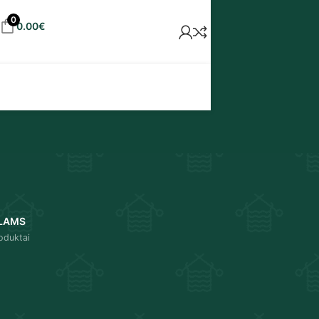
0
0.00
€
LAMS
oduktai
18
24