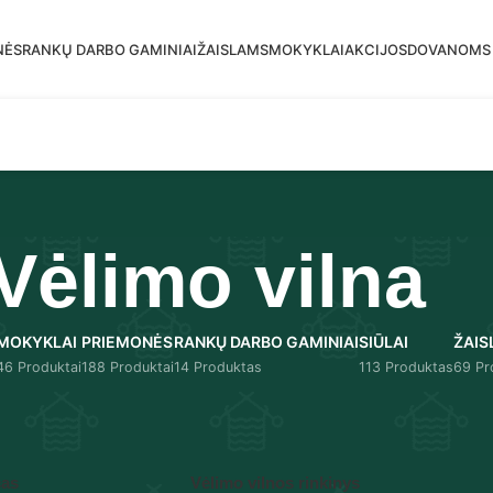
mas siuntimas į DPD paštomatus nuo 30 eur!
NĖS
RANKŲ DARBO GAMINIAI
ŽAISLAMS
MOKYKLAI
AKCIJOS
DOVANOMS
Vėlimo vilna
MOKYKLAI
PRIEMONĖS
RANKŲ DARBO GAMINIAI
SIŪLAI
ŽAIS
46 Produktai
188 Produktai
14 Produktas
113 Produktas
69 Pr
Rodyti
9
12
cas
Vėlimo vilnos rinkinys