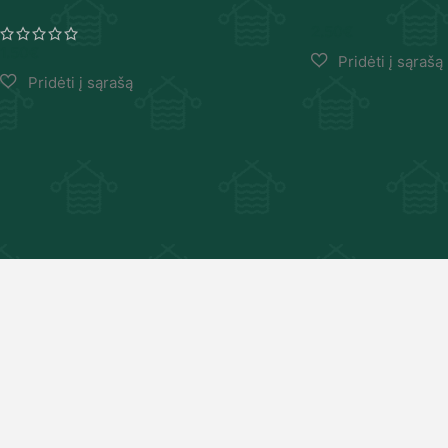
2.50
€
1.50
€