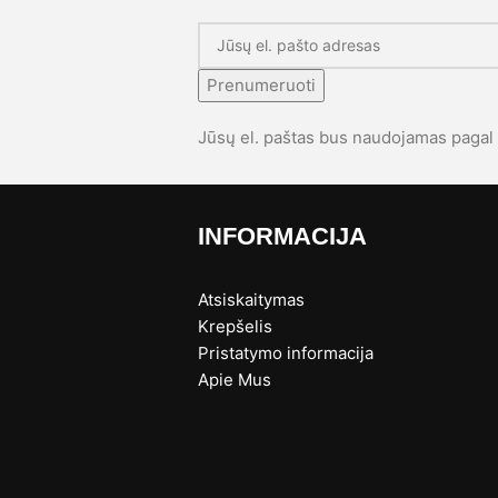
Prenumeruoti
Jūsų el. paštas bus naudojamas paga
INFORMACIJA
Atsiskaitymas
Krepšelis
Pristatymo informacija
s
Apie Mus