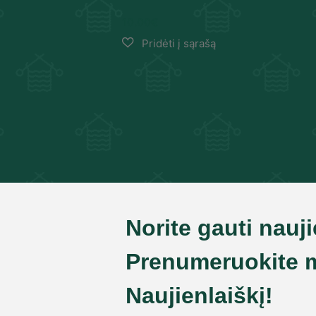
10.00
€
Norite gauti nauj
Prenumeruokite 
Naujienlaiškį!