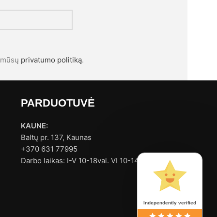
l mūsų
privatumo politiką
.
PARDUOTUVĖ
KAUNE:
Baltų pr. 137, Kaunas
+370 631 77995
Darbo laikas: I-V 10-18val. VI 10-14val.
Independently verified