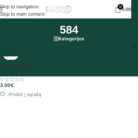
Nemokamas siuntimas į DPD paštomatus nuo 30
Skip to navigation
0
0.00
€
eur!
Skip to main content
584
Kategorijos
Pradžia
/
Produkto Alize spalvynas
/
584
Alize Lanagold
3.00
€