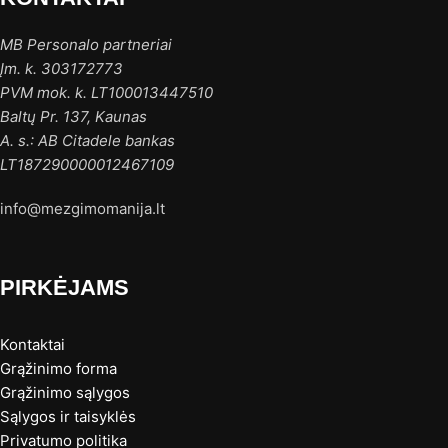
MB Personalo partneriai
Įm. k. 303172773
PVM mok. k. LT100013447510
Baltų Pr. 137, Kaunas
A. s.: AB Citadele bankas
LT187290000012467109
info@mezgimomanija.lt
PIRKĖJAMS
Kontaktai
Grąžinimo forma
Grąžinimo sąlygos
Sąlygos ir taisyklės
Privatumo politika