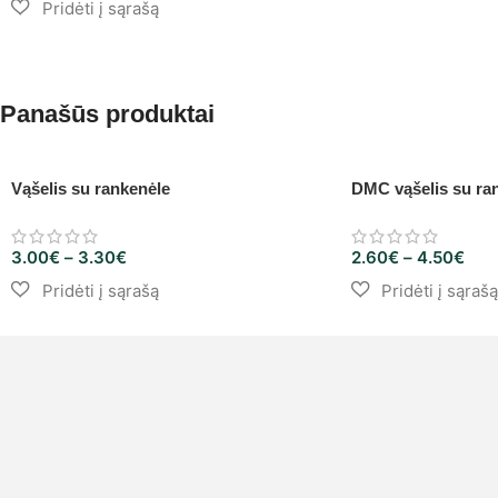
Panašūs produktai
Vąšelis su rankenėle
DMC vąšelis su ra
3.00
€
–
3.30
€
2.60
€
–
4.50
€