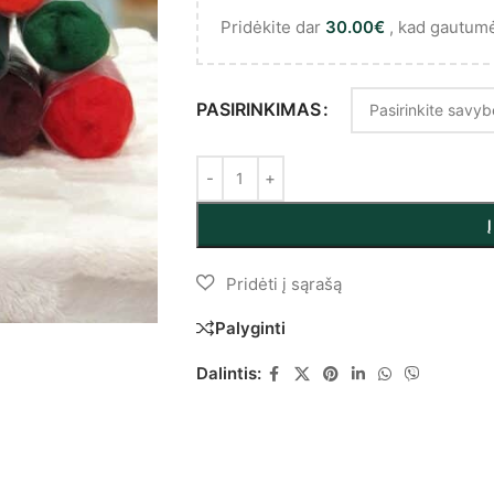
Pridėkite dar
30.00
€
, kad gautum
PASIRINKIMAS
Palyginti
Dalintis: