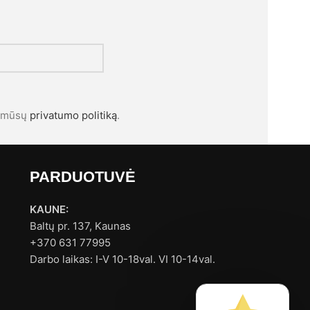
l mūsų
privatumo politiką
.
PARDUOTUVĖ
KAUNE:
Baltų pr. 137, Kaunas
+370 631 77995
Darbo laikas: I-V 10-18val. VI 10-14val.