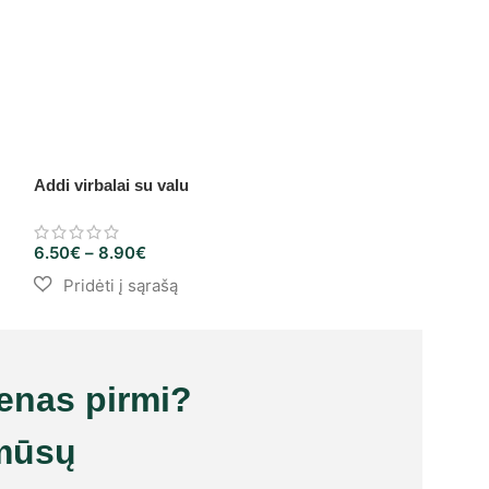
Addi virbalai su valu
KnitPro Zing pri
6.50
€
–
8.90
€
8.30
€
–
9.20
€
ienas pirmi?
mūsų