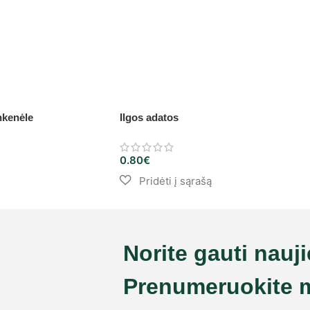
nkenėle
Ilgos adatos
0.80
€
Norite gauti nauj
Prenumeruokite 