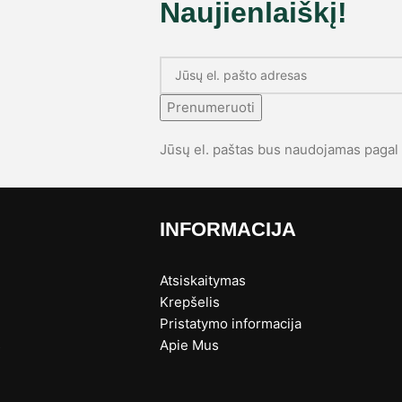
Naujienlaiškį!
Prenumeruoti
Jūsų el. paštas bus naudojamas paga
INFORMACIJA
Atsiskaitymas
Krepšelis
Pristatymo informacija
s
Apie Mus