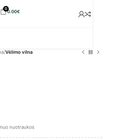
0
0.00
€
na
/
Vėlimo vilna
is nuo nuotraukos