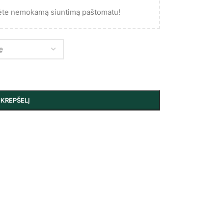
ėte nemokamą siuntimą paštomatu!
Į KREPŠELĮ