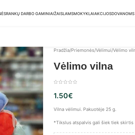
mas siuntimas į DPD paštomatus nuo 30 eur!
NĖS
RANKŲ DARBO GAMINIAI
ŽAISLAMS
MOKYKLAI
AKCIJOS
DOVANOMS
Pradžia
/
Priemonės
/
Vėlimui
/
Vėlimo vil
Vėlimo vilna
1.50
€
Vilna vėlimui. Pakuotėje 25 g.
*Tikslus atspalvis gali šiek tiek skirt