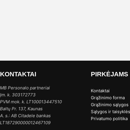
KONTAKTAI
PIRKĖJAMS
MB Personalo partneriai
Kontaktai
Įm. k. 303172773
Grąžinimo forma
PVM mok. k. LT100013447510
Grąžinimo sąlygos
Baltų Pr. 137, Kaunas
Sąlygos ir taisyklė
A. s.: AB Citadele bankas
Privatumo politika
LT187290000012467109