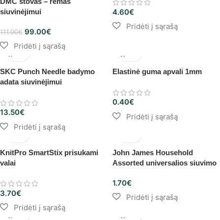
DMC stovas – rėmas
siuvinėjimui
4.60
€
99.00
€
111.00
€
SKC Punch Needle badymo
Elastinė guma apvali 1mm
adata siuvinėjimui
0.40
€
13.50
€
KnitPro SmartStix prisukami
John James Household
valai
Assorted universalios siuvimo
adatos
1.70
€
3.70
€