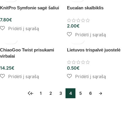
KnitPro Symfonie sagė šaliui
Eucalan skalbiklis
7.80
€
2.00
€
ChiaoGoo Twist prisukami
Lietuvos trispalvė juostelė
virbalai
14.25
€
0.50
€
←
1
2
3
4
5
6
→