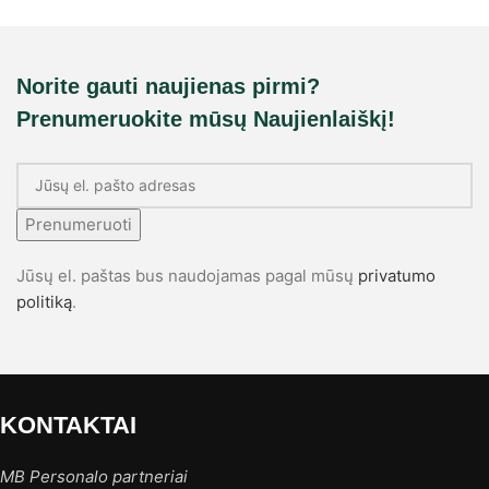
Norite gauti naujienas pirmi?
Prenumeruokite mūsų Naujienlaiškį!
Prenumeruoti
Jūsų el. paštas bus naudojamas pagal mūsų
privatumo
politiką
.
KONTAKTAI
MB Personalo partneriai