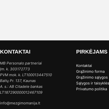
KONTAKTAI
PIRKĖJAMS
MB Personalo partneriai
Kontaktai
Įm. k. 303172773
Grąžinimo forma
PVM mok. k. LT100013447510
Grąžinimo sąlygos
Baltų Pr. 137, Kaunas
Sąlygos ir taisyklė
A. s.: AB Citadele bankas
Privatumo politika
LT187290000012467109
info@mezgimomanija.lt