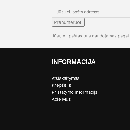
Prenumeruoti
Jūsų el. paštas bus naudojamas paga
INFORMACIJA
Atsiskaitymas
Krepšelis
Pristatymo informacija
s
Apie Mus