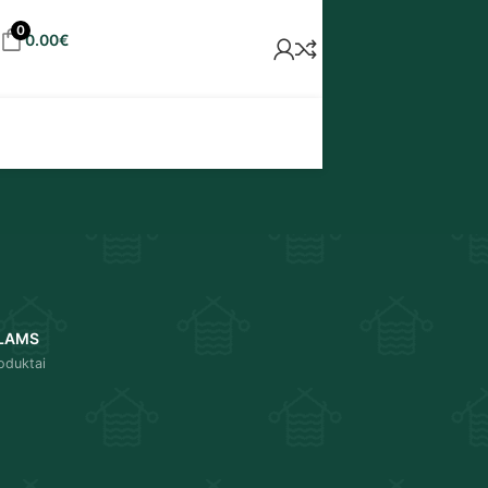
0
0.00
€
LAMS
oduktai
18
24