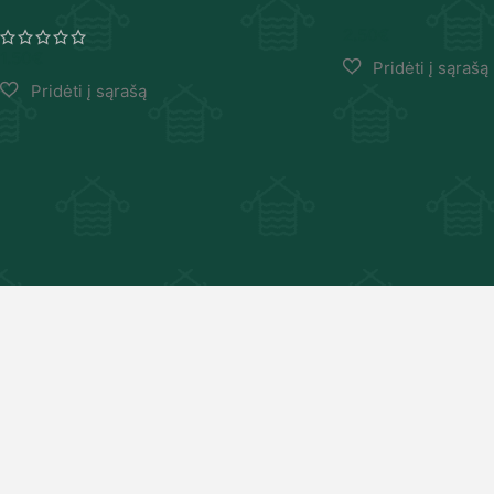
2.50
€
1.50
€