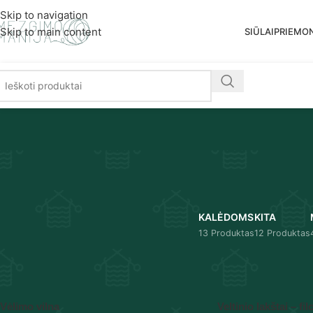
Nemoka
Skip to navigation
Skip to main content
SIŪLAI
PRIEMO
KALĖDOMS
KITA
13 Produktas
12 Produktas
Pradžia
/
Produkto Pasirinkimas
/
31
Vėlimo vilna
Veltinio lakštai – fil