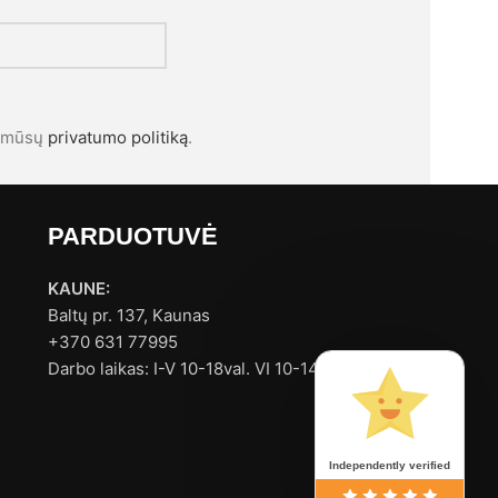
l mūsų
privatumo politiką
.
PARDUOTUVĖ
KAUNE:
Baltų pr. 137, Kaunas
+370 631 77995
Darbo laikas: I-V 10-18val. VI 10-14val.
Independently verified