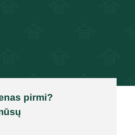
ienas pirmi?
mūsų