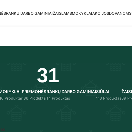
mas siuntimas į DPD paštomatus nuo 30 eur!
NĖS
RANKŲ DARBO GAMINIAI
ŽAISLAMS
MOKYKLAI
AKCIJOS
DOVANOMS
31
MOKYKLAI
PRIEMONĖS
RANKŲ DARBO GAMINIAI
SIŪLAI
ŽAIS
46 Produktai
186 Produktai
14 Produktas
113 Produktas
69 Pr
Rodyti
9
12
cas