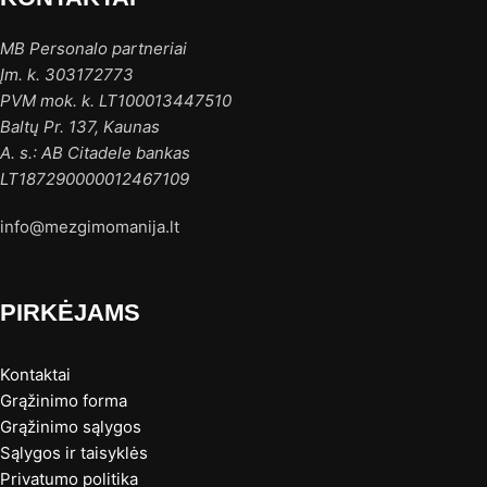
MB Personalo partneriai
Įm. k. 303172773
PVM mok. k. LT100013447510
Baltų Pr. 137, Kaunas
A. s.: AB Citadele bankas
LT187290000012467109
info@mezgimomanija.lt
PIRKĖJAMS
Kontaktai
Grąžinimo forma
Grąžinimo sąlygos
Sąlygos ir taisyklės
Privatumo politika