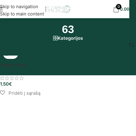
Nemokamas siuntimas į DPD paštomatus nuo 30
Skip to navigation
0
0.00
€
eur!
Skip to main content
63
Kategorijos
Pradžia
/
Produkto Pasirinkimas
/
63
Vėlimo vilna
1.50
€