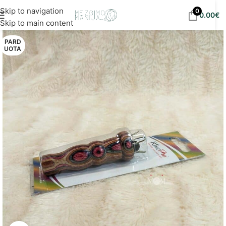
Nemokamas siuntimas į DPD paštomatus nuo 30
Skip to navigation
0
0.00
€
eur!
Skip to main content
PARD
UOTA