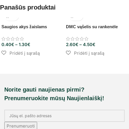
Panašūs produktai
Saugios akys žaislams
DMC vąšelis su rankenėle
0.40
€
–
1.30
€
2.60
€
–
4.50
€
Norite gauti naujienas pirmi?
Prenumeruokite mūsų Naujienlaiškį!
Prenumeruoti