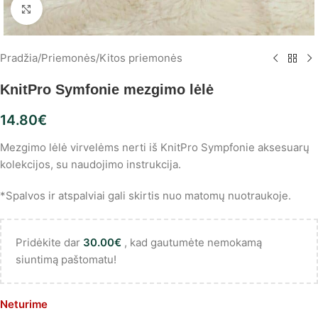
Spustelėkite, norėdami padidinti
Pradžia
/
Priemonės
/
Kitos priemonės
KnitPro Symfonie mezgimo lėlė
14.80
€
Mezgimo lėlė virvelėms nerti iš KnitPro Sympfonie aksesuarų
kolekcijos, su naudojimo instrukcija.
*Spalvos ir atspalviai gali skirtis nuo matomų nuotraukoje.
Pridėkite dar
30.00
€
, kad gautumėte nemokamą
siuntimą paštomatu!
Neturime