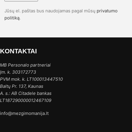
Jūsų el. paštas bus naudojamas pagal mūsų
privatumo
politiką
.
KONTAKTAI
MB Personalo partneriai
Įm. k. 303172773
PVM mok. k. LT100013447510
Baltų Pr. 137, Kaunas
A. s.: AB Citadele bankas
LT187290000012467109
info@mezgimomanija.lt