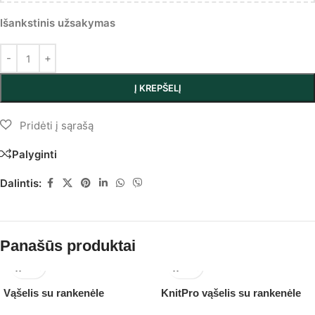
Išankstinis užsakymas
Į KREPŠELĮ
Palyginti
Dalintis:
Panašūs produktai
Vąšelis su rankenėle
KnitPro vąšelis su rankenėle