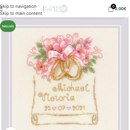
Nemokamas siuntimas į DPD paštomatus nuo 30
Skip to navigation
0
0.00
€
eur!
Skip to main content
NAUJAS