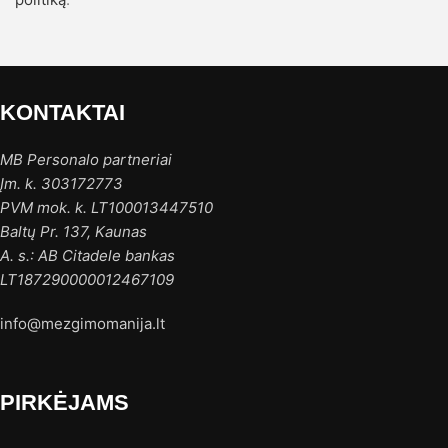
KONTAKTAI
MB Personalo partneriai
Įm. k. 303172773
PVM mok. k. LT100013447510
Baltų Pr. 137, Kaunas
A. s.: AB Citadele bankas
LT187290000012467109
info@mezgimomanija.lt
PIRKĖJAMS