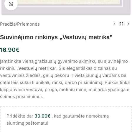
Spustelėkite, norėdami padidinti
Pradžia
/
Priemonės
Siuvinėjimo rinkinys „Vestuvių metrika”
16.90
€
Įamžinkite vieną gražiausių gyvenimo akimirkų su siuvinėjimo
rinkiniu
„Vestuvių metrika“
. Šis elegantiškas dizainas su
vestuviniais žiedais, gėlių dekoru ir vieta jaunųjų vardams bei
datai leis sukurti unikalų rankų darbo prisiminimą. Puikiai tinka
kaip dovana vestuvių proga, metinių minėjimui arba ypatingam
šeimos prisiminimui.
Pridėkite dar
30.00
€
, kad gautumėte nemokamą
siuntimą paštomatu!