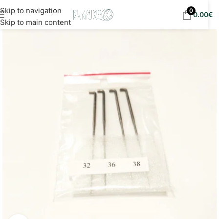
Nemokamas siuntimas į DPD paštomatus nuo 30
Skip to navigation
0
0.00
€
eur!
Skip to main content