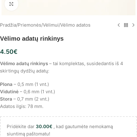
Spustelėkite, norėdami padidinti
Pradžia
/
Priemonės
/
Vėlimui
/
Vėlimo adatos
Vėlimo adatų rinkinys
4.50
€
Vėlimo adatų rinkinys
– tai komplektas, susidedantis iš 4
skirtingų dydžių adatų:
Plona
– 0,5 mm (1 vnt.)
Vidutinė
– 0,6 mm (1 vnt.)
Stora
– 0,7 mm (2 vnt.)
Adatos ilgis: 78 mm.
Pridėkite dar
30.00
€
, kad gautumėte nemokamą
siuntimą paštomatu!