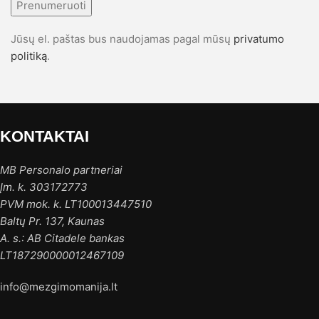
Prenumeruoti
Jūsų el. paštas bus naudojamas pagal mūsų
privatumo
politiką
.
KONTAKTAI
MB Personalo partneriai
Įm. k. 303172773
PVM mok. k. LT100013447510
Baltų Pr. 137, Kaunas
A. s.: AB Citadele bankas
LT187290000012467109
info@mezgimomanija.lt