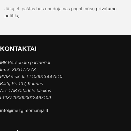
Jūsų el. paštas bus naudojamas pagal mūsų
privatumo
politiką
.
KONTAKTAI
MB Personalo partneriai
Įm. k. 303172773
PVM mok. k. LT100013447510
Baltų Pr. 137, Kaunas
A. s.: AB Citadele bankas
LT187290000012467109
info@mezgimomanija.lt