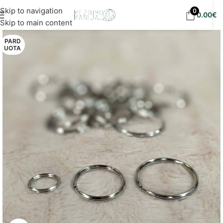
Nemokamas siuntimas į DPD paštomatus nuo 30
Skip to navigation
0
0.00
€
eur!
Skip to main content
PARD
UOTA