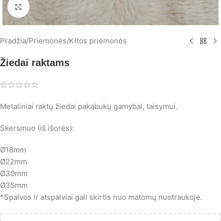
Spustelėkite, norėdami padidinti
Pradžia
/
Priemonės
/
Kitos priemonės
Žiedai raktams
Metaliniai raktų žiedai pakabukų gamybai, taisymui.
Skersmuo (iš išorės):
Ø18mm
Ø22mm
Ø30mm
Ø35mm
*Spalvos ir atspalviai gali skirtis nuo matomų nuotraukoje.