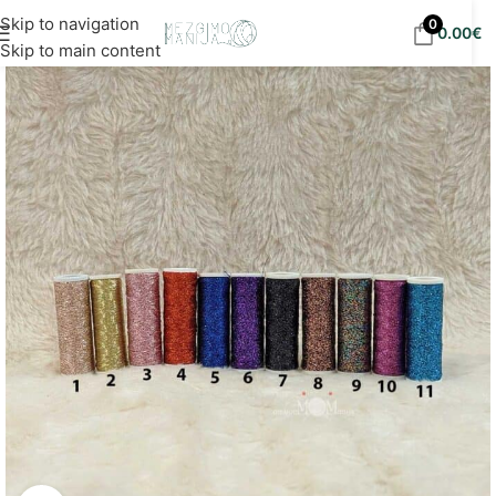
Nemokamas siuntimas į DPD paštomatus nuo 30
Skip to navigation
0
0.00
€
eur!
Skip to main content