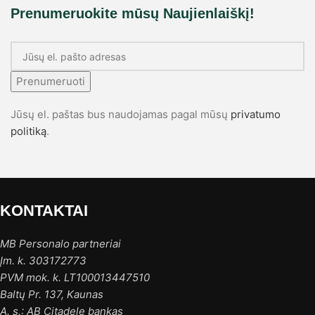
Prenumeruokite mūsų Naujienlaiškį!
Prenumeruoti
Jūsų el. paštas bus naudojamas pagal mūsų
privatumo
politiką
.
KONTAKTAI
MB Personalo partneriai
Įm. k. 303172773
PVM mok. k. LT100013447510
Baltų Pr. 137, Kaunas
A. s.: AB Citadele bankas