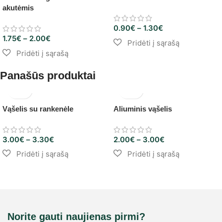
akutėmis
0.90
€
–
1.30
€
1.75
€
–
2.00
€
Panašūs produktai
Vąšelis su rankenėle
Aliuminis vąšelis
3.00
€
–
3.30
€
2.00
€
–
3.00
€
Norite gauti naujienas pirmi?