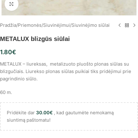
Spustelėkite, norėdami padidinti
Pradžia
/
Priemonės
/
Siuvinėjimui
/
Siuvinėjimo siūlai
METALUX blizgūs siūlai
1.80
€
METALUX – liureksas, metalizuoto pluošto plonas siūlas su
blizgučiais. Liurekso plonas siūlas puikiai tiks pridėjimui prie
pagrindinio siūlo.
60 m.
Pridėkite dar
30.00
€
, kad gautumėte nemokamą
siuntimą paštomatu!