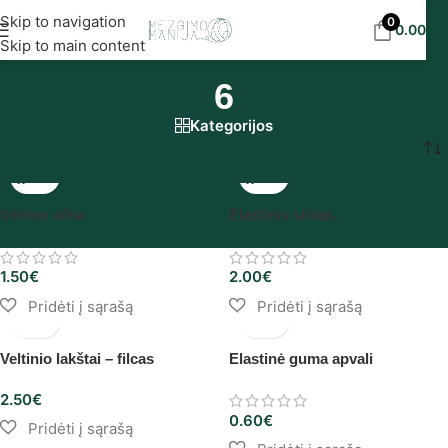
Nemokamas siuntimas į DPD paštomatus nuo 30
Skip to navigation
0
0.00
€
eur!
Skip to main content
6
Kategorijos
Pradžia
/
Produkto Pasirinkimas
/
6
Vėlimo vilna
Elastinis siūlas
1.50
€
2.00
€
Veltinio lakštai – filcas
Elastinė guma apvali
2.50
€
0.60
€