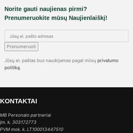
Norite gauti naujienas pirmi?
Prenumeruokite mūsų Naujienlaiškį!
Prenumeruoti
Jūsų el. paštas bus naudojamas pagal mūsų
privatumo
politiką
.
KONTAKTAI
MB Personalo partneriai
Įm. k. 303172773
PVM mok. k. LT100013447510