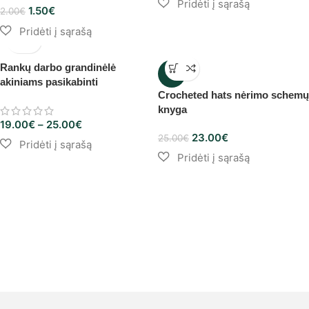
1.50
€
2.00
€
Rankų darbo grandinėlė
-8%
akiniams pasikabinti
Crocheted hats nėrimo schemų
knyga
19.00
€
–
25.00
€
23.00
€
25.00
€