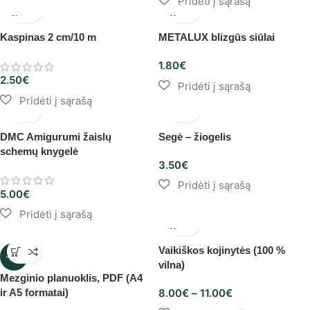
Kaspinas 2 cm/10 m
METALUX blizgūs siūlai
1.80
€
2.50
€
DMC Amigurumi žaislų
Segė – žiogelis
schemų knygelė
3.50
€
5.00
€
Vaikiškos kojinytės (100 %
-25%
vilna)
Mezginio planuoklis, PDF (A4
ir A5 formatai)
8.00
€
–
11.00
€