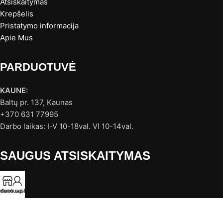
Atsiskaitymas
Krepšelis
Pristatymo informacija
Apie Mus
PARDUOTUVĖ
KAUNE:
Baltų pr. 137, Kaunas
+370 631 77995
Darbo laikas: I-V 10-18val. VI 10-14val.
SAUGUS ATSISKAITYMAS
rduotuvė
Mano sąskaita